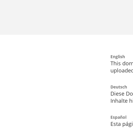
English
This dom
uploaded
Deutsch
Diese Do
Inhalte h
Español
Esta pág