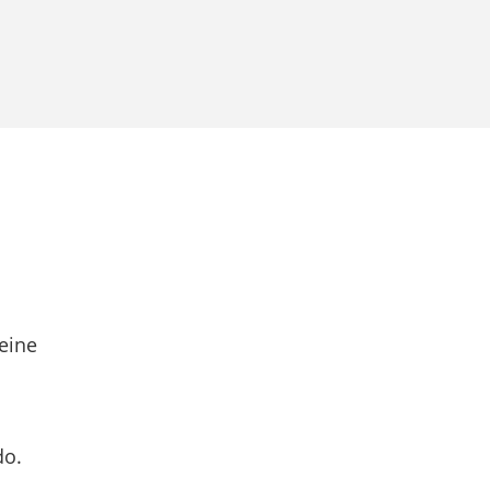
eine
do.